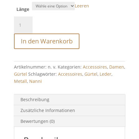
Leeren
Länge
NANNI
Gürtel,
Metall
In den Warenkorb
geflochten
in
gold/schwarz
Menge
Artikelnummer:
n. v.
Kategorien:
Accessoires
,
Damen
,
Gürtel
Schlagwörter:
Accessoires
,
Gürtel
,
Leder
,
Metall
,
Nanni
Beschreibung
Zusätzliche Informationen
Bewertungen (0)